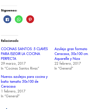
Siguenos:
Haz
Haz
Haz
clic
clic
clic
para
para
para
compartir
compartir
compartir
en
en
en
Facebook
WhatsApp
Pinterest
(Se
(Se
(Se
abre
abre
abre
Relacionado
en
en
en
una
una
una
ventana
ventana
ventana
COCINAS SANTOS: 5 CLAVES
Azulejo gran formato
nueva)
nueva)
nueva)
PARA ELEGIR LA COCINA
Ceracasa, 50x100 cm.
PERFECTA
Aquarelle y Niza
29 marzo, 2017
22 febrero, 2017
In “Cocinas Santos Rivas”
In “General”
Nuevos azulejos para cocina y
baño tamaño 50x100 de
Ceracasa
1 febrero, 2017
In “General”