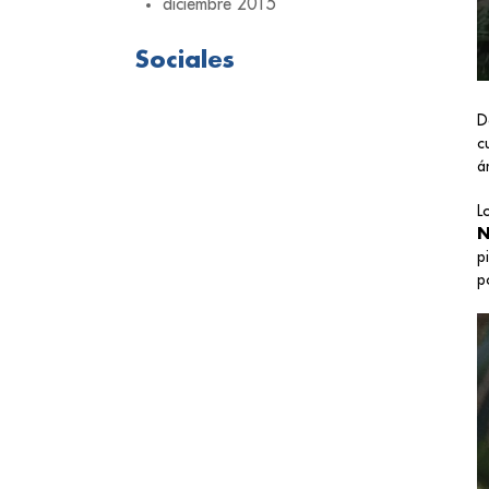
diciembre 2015
Sociales
D
c
á
L
N
p
p