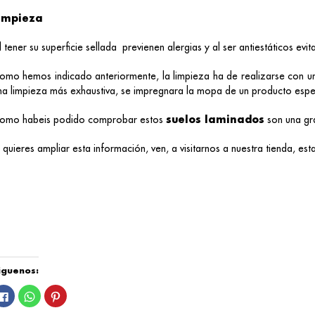
impieza
l tener su superficie sellada previenen alergias y al ser antiestáticos evit
omo hemos indicado anteriormente, la limpieza ha de realizarse con u
na limpieza más exhaustiva, se impregnara la mopa de un producto espec
omo habeis podido comprobar estos
suelos laminados
son una gra
i quieres ampliar esta información, ven, a visitarnos a nuestra tienda, e
iguenos:
Haz
Haz
Haz
clic
clic
clic
para
para
para