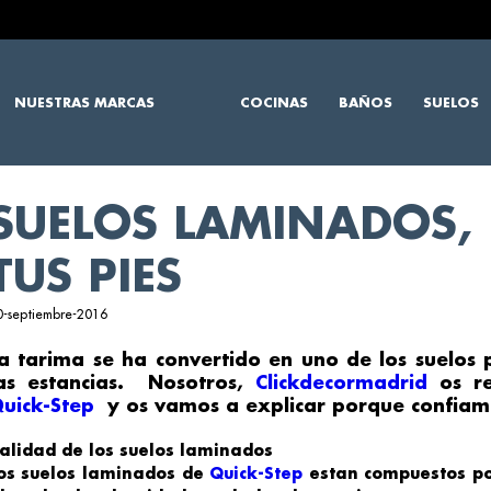
NUESTRAS MARCAS
COCINAS
BAÑOS
SUELOS
SUELOS LAMINADOS, 
TUS PIES
0-septiembre-2016
La
tarima
se ha convertido en uno de los suelos 
as estancias. Nosotros,
Clickdecormadrid
os r
uick-Step
y os vamos a explicar porque confiamos
alidad de los suelos laminados
os
suelos laminados
de
Quick-Step
estan compuestos po