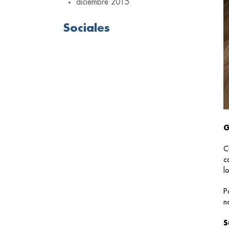
diciembre 2015
Sociales
G
C
c
l
P
n
S